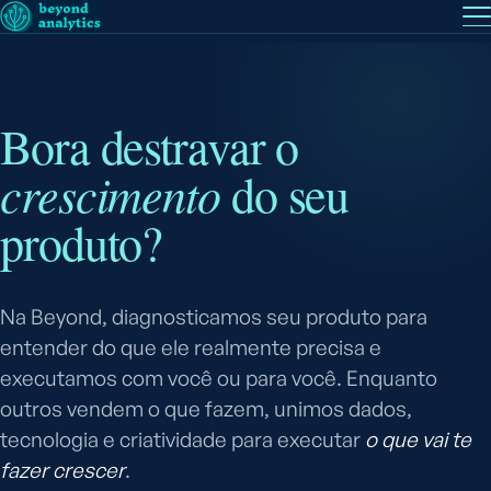
EN
— English
PT
— Português (BR)
Siga a
Bora destravar o
crescimento
do seu
produto?
Na Beyond, diagnosticamos seu produto para
entender do que ele realmente precisa e
executamos com você ou para você. Enquanto
outros vendem o que fazem, unimos dados,
tecnologia e criatividade para executar
o que vai te
fazer crescer
.